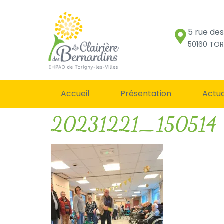
5 rue de
50160 TOR
Accueil
Présentation
Actua
20231221_150514