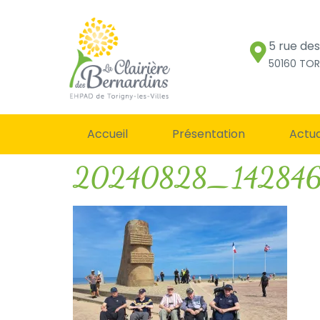
5 rue de
50160 TOR
Accueil
Présentation
Actua
20240828_14284