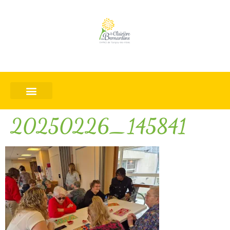
20250226_145841