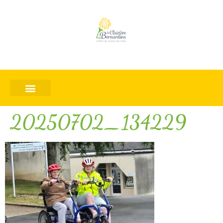
20250702_134229