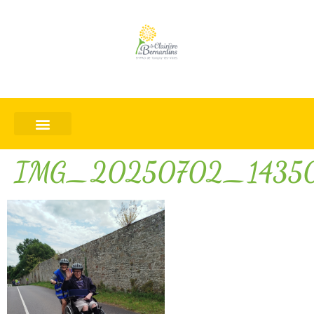
IMG_20250702_1435