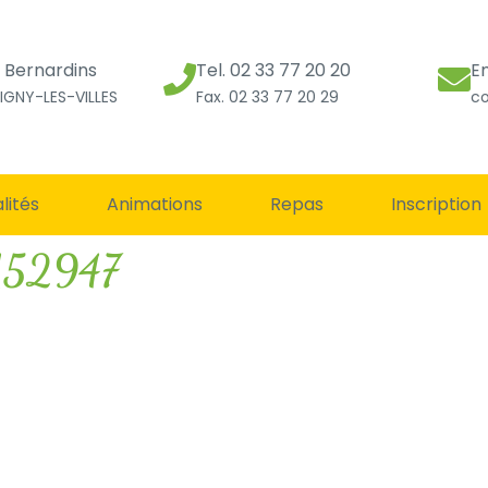
s Bernardins
Tel. 02 33 77 20 20
E
IGNY-LES-VILLES
Fax. 02 33 77 20 29
co
lités
Animations
Repas
Inscription
52947