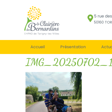
5 rue de
50160 TOR
Accueil
Présentation
Actua
IMG_20250702_1