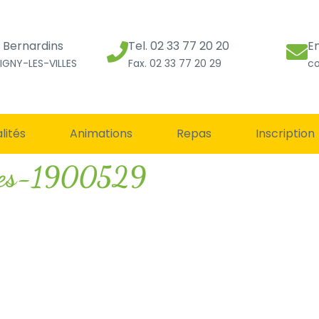
s Bernardins
Tel. 02 33 77 20 20
E
IGNY-LES-VILLES
Fax. 02 33 77 20 29
co
lités
Animations
Repas
Inscription
toes-1900529