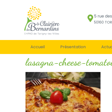
5 rue de
50160 TOR
Accueil
Présentation
Actua
lasagna-cheese-toma