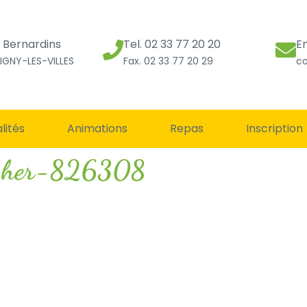
s Bernardins
Tel. 02 33 77 20 20
E
IGNY-LES-VILLES
Fax. 02 33 77 20 29
co
lités
Animations
Repas
Inscription
apher-826308