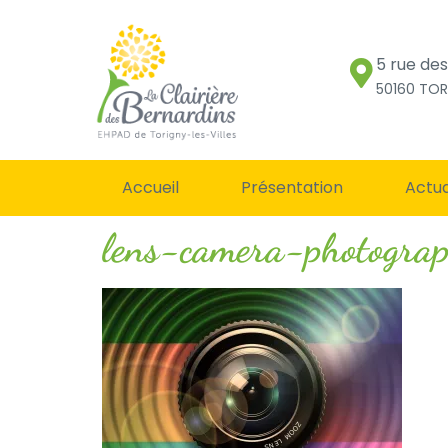
5 rue de
50160 TOR
Accueil
Présentation
Actua
lens-camera-photogr