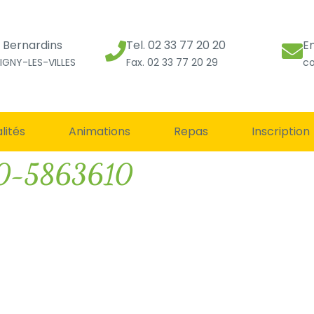
s Bernardins
Tel. 02 33 77 20 20
E
IGNY-LES-VILLES
Fax. 02 33 77 20 29
co
lités
Animations
Repas
Inscription
10-5863610