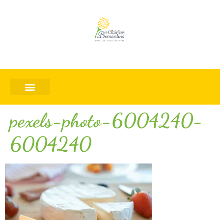
pexels-photo-6004240-
6004240