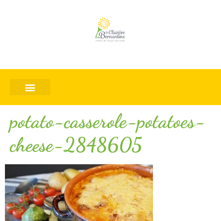
potato-casserole-potatoes-
cheese-2848605