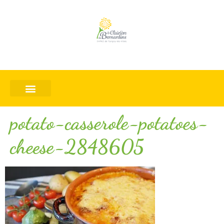
potato-casserole-potatoes-
cheese-2848605