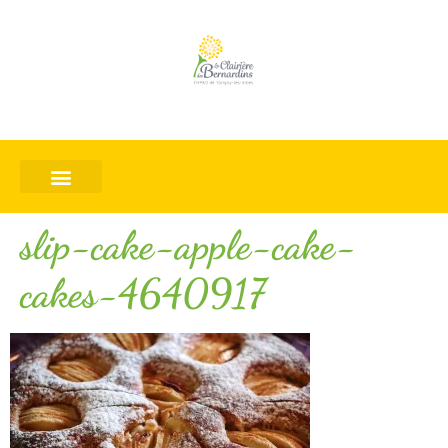
slip-cake-apple-cake-
cakes-4640917